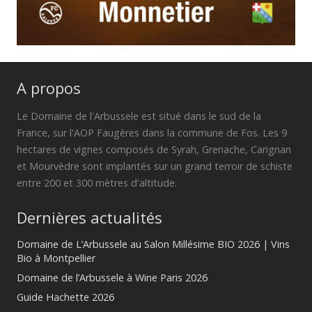
A propos
Le Domaine de l'Arbussele est situé dans le sud de la
France, sur l'AOP Faugères dans la commune de Fos. Les 9
hectares de vignes composés de Syrah, Grenache, Carignan
et Mourvèdre sont implantés sur un grand terroir de schiste
entre 200 et 300 mètres d'altitude.
Dernières actualités
Domaine de L’Arbussele au Salon Millésime BIO 2026 | Vins
Bio à Montpellier
Domaine de l’Arbussele à Wine Paris 2026
Guide Hachette 2026