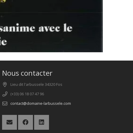
Nous contacter
Lieu dit l'arbussele 34320 Fos
(+33) 06 18 07 47 96
contact@domaine-larbussele.com