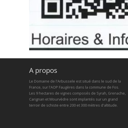
A propos
Le Domaine de l'Arbussele est situé dans le sud de la
France, sur l'AOP Faugères dans la commune de Fos.
Les 9 hectares de vignes composés de Syrah, Grenache,
Carignan et Mourvèdre sont implantés sur un grand
terroir de schiste entre 200 et 300 mètres d'altitude.