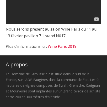
Nous serons présent au salon Wine Paris du 11 au
13 février pavillon 7.1 stand N017.
Plus d’informations ici :
Wine Paris 2019
A propos
Le Domaine de l'Arbussele est situé dans le sud de la
France, sur l'AOP Faugères dans la commune de Fos. Les 9
hectares de vignes composés de Syrah, Grenache, Carignan
et Mourvèdre sont implantés sur un grand terroir de schiste
entre 200 et 300 mètres d'altitude.